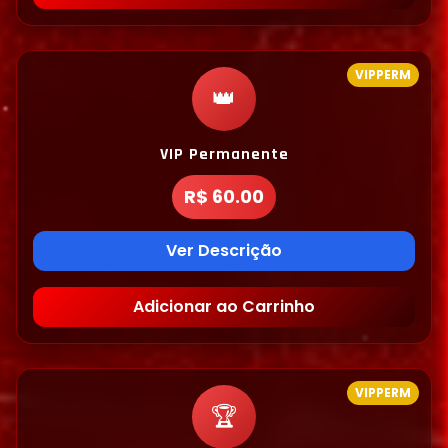
VIPPERM
👑
VIP Permanente
R$ 60.00
Ver Descrição
Adicionar ao Carrinho
VIPPERM
🏆