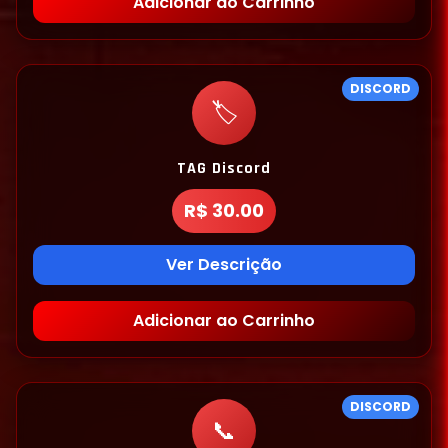
Adicionar ao Carrinho
DISCORD
🏷️
TAG Discord
R$ 30.00
Ver Descrição
Adicionar ao Carrinho
DISCORD
📞