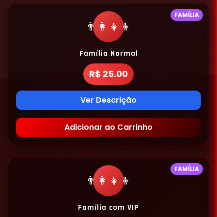
FAMÍLIA
👨‍👩‍👧‍👦
Família Normal
R$ 25.00
Ver Descrição
Adicionar ao Carrinho
FAMÍLIA
👨‍👩‍👧‍👦
Família com VIP