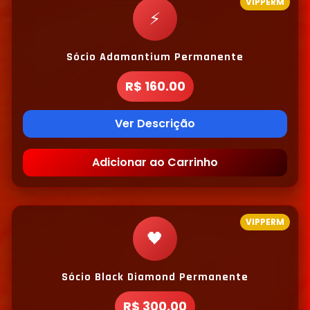
VIPPERM
⚡
Sócio Adamantium Permanente
R$ 160.00
Ver Descrição
Adicionar ao Carrinho
VIPPERM
🖤
Sócio Black Diamond Permanente
R$ 300.00