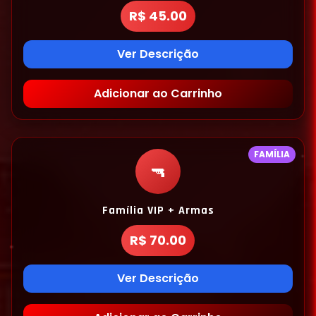
R$ 45.00
Ver Descrição
Adicionar ao Carrinho
FAMÍLIA
🔫
Família VIP + Armas
R$ 70.00
Ver Descrição